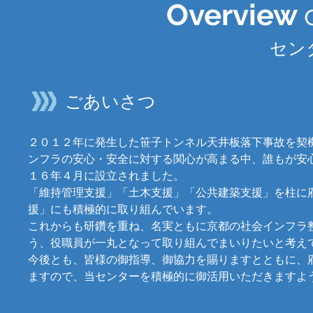
Overview
​セ
ごあいさつ
２０１２年に発生した笹子トンネル天井板落下事故を契
ンフラの安心・安全に対する関心が高まる中、誰もが安
１６年４月に設立されました。
「維持管理支援」「土木支援」「公共建築支援」を柱に
援」にも積極的に取り組んでいます。
これからも研鑽を重ね、名実ともに京都の社会インフラ
う、役職員が一丸となって取り組んでまいりたいと考え
今後とも、皆様の御指導、御協力を賜りますとともに、
ますので、当センターを積極的に御活用いただきますよ