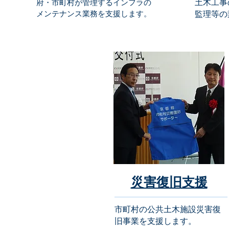
土木工事
府・市町村が管理するインフラの
メンテナンス業務を支援します。
監理等の
災害復旧支援
市町村の公共土木施設災害復
旧事業を支援
します。